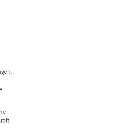
n
ngen,
e
ere
raft,