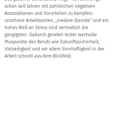
schon seit Jahren mit zahlreichen negativen
Assoziationen und Vorurteilen zu kämpfen:
unschöne Arbeitszeiten, „niedere Dienste“ und ein
hohes Maß an Stress sind vermutlich die
gängigsten. Dadurch geraten leider wertvolle
Pluspunkte des Berufs wie Zukunftssicherheit,
Vielseitigkeit und vor allem Sinnhaftigkeit in der
Arbeit schnell aus dem Blickfeld.
Wie schaffen wir es also, Aufmerksamkeit für die
wirklich starken Vorteile zu erzeugen?
Indem wir die Vorurteile plakativ einsetzen – und
sie in starke soziale Versprechen verwandeln. Der
Clip für Kino und Social Media ist dabei zentrales
Element und bringt die Idee emotional auf den