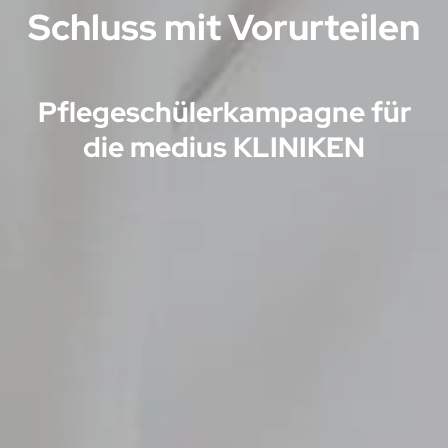
Schluss mit Vorurteilen
Pflegeschülerkampagne für
Projekte
die medius KLINIKEN
Leistungen
Agentur
Jobs