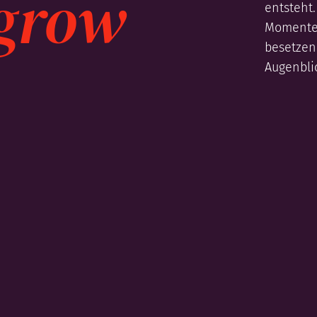
grow
entsteht.
Momente 
besetzen
Augenblic
Projekte
Leistungen
Agentur