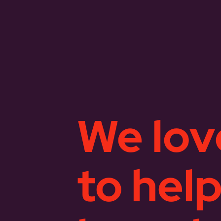
We lov
to hel