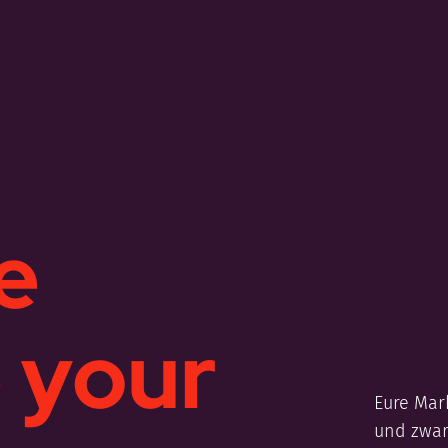
e
p your
Eure Mar
und zwar